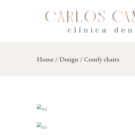
Skip
to
the
content
Home
Design
Comfy chairs