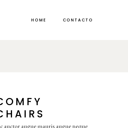
HOME
CONTACTO
COMFY
CHAIRS
c auctor augue mauris augue neque