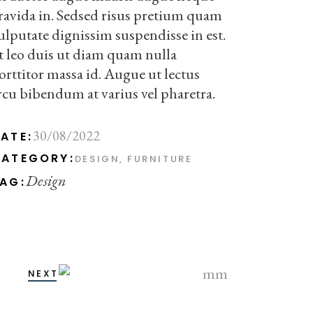
ravida in. Sedsed risus pretium quam
ulputate dignissim suspendisse in est.
t leo duis ut diam quam nulla
orttitor massa id. Augue ut lectus
rcu bibendum at varius vel pharetra.
30/08/2022
ATE:
ATEGORY:
DESIGN
FURNITURE
Design
AG:
NEXT