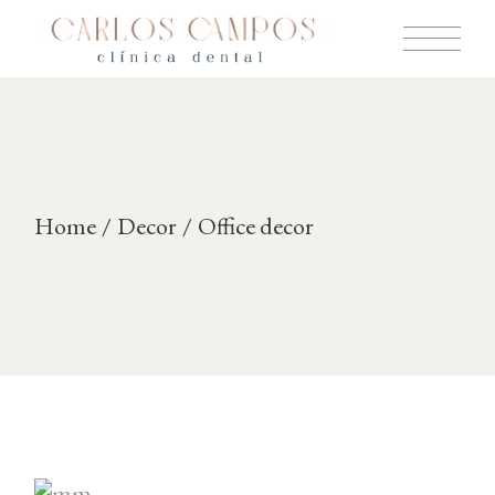
Skip
to
the
content
Home
Decor
Office decor