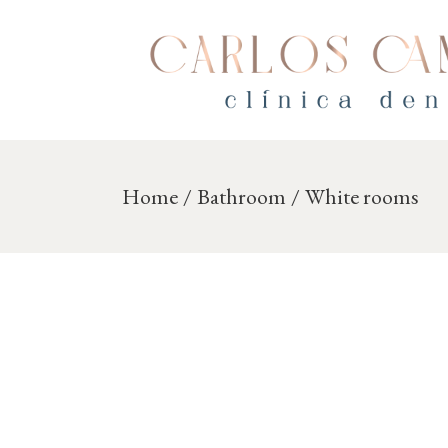
Skip
to
the
content
Home
Bathroom
White rooms